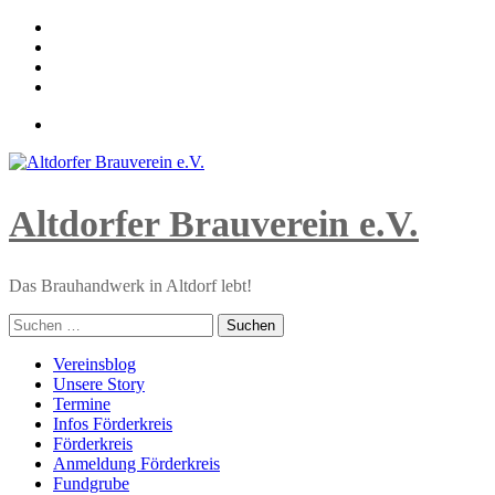
Skip
to
content
Altdorfer Brauverein e.V.
Das Brauhandwerk in Altdorf lebt!
Suchen
nach:
Primary
Vereinsblog
Menu
Unsere Story
Termine
Infos Förderkreis
Förderkreis
Anmeldung Förderkreis
Fundgrube