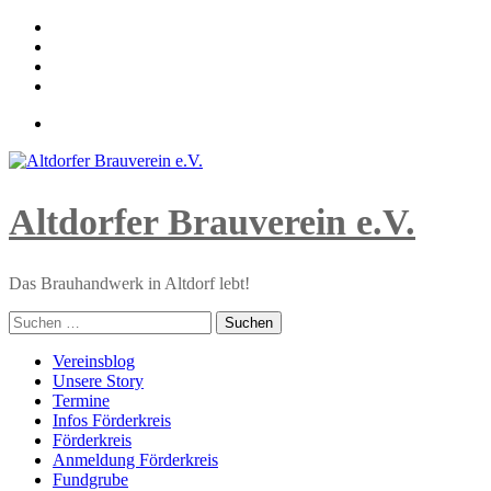
Skip
to
content
Altdorfer Brauverein e.V.
Das Brauhandwerk in Altdorf lebt!
Suchen
nach:
Primary
Vereinsblog
Menu
Unsere Story
Termine
Infos Förderkreis
Förderkreis
Anmeldung Förderkreis
Fundgrube