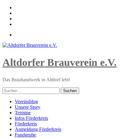
Skip
to
content
Altdorfer Brauverein e.V.
Das Brauhandwerk in Altdorf lebt!
Suchen
nach:
Primary
Vereinsblog
Menu
Unsere Story
Termine
Infos Förderkreis
Förderkreis
Anmeldung Förderkreis
Fundgrube