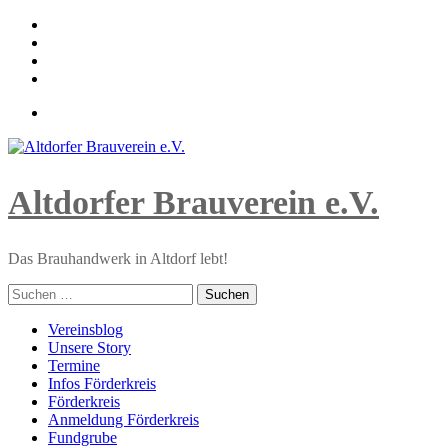
Skip
to
content
Altdorfer Brauverein e.V.
Das Brauhandwerk in Altdorf lebt!
Suchen
nach:
Primary
Vereinsblog
Menu
Unsere Story
Termine
Infos Förderkreis
Förderkreis
Anmeldung Förderkreis
Fundgrube