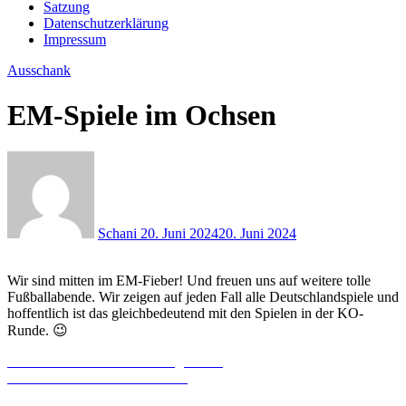
Satzung
Datenschutzerklärung
Impressum
Ausschank
EM-Spiele im Ochsen
Schani
20. Juni 2024
20. Juni 2024
Wir sind mitten im EM-Fieber! Und freuen uns auf weitere tolle
Fußballabende. Wir zeigen auf jeden Fall alle Deutschlandspiele und
hoffentlich ist das gleichbedeutend mit den Spielen in der KO-
Runde. 😉
Beitragsnavigation
Previous
Previous
Die neue Abfüllanlage ist da
Next
post:
Next
Kirchweih im Ochsen ’24
post: