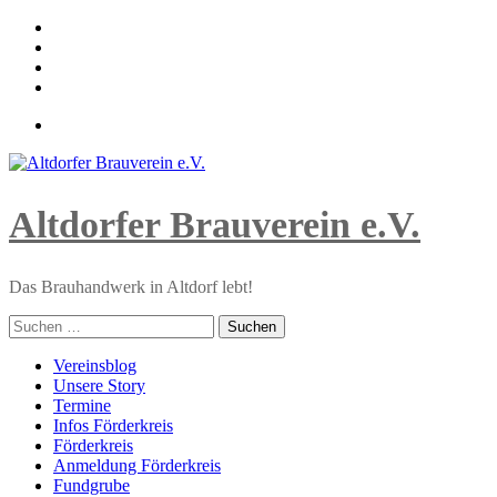
Skip
to
content
Altdorfer Brauverein e.V.
Das Brauhandwerk in Altdorf lebt!
Suchen
nach:
Primary
Vereinsblog
Menu
Unsere Story
Termine
Infos Förderkreis
Förderkreis
Anmeldung Förderkreis
Fundgrube