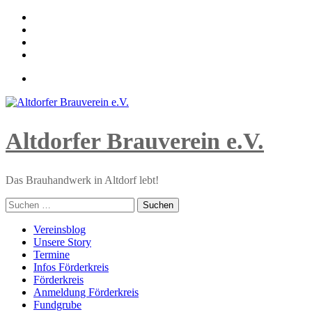
Skip
to
content
Altdorfer Brauverein e.V.
Das Brauhandwerk in Altdorf lebt!
Suchen
nach:
Primary
Vereinsblog
Menu
Unsere Story
Termine
Infos Förderkreis
Förderkreis
Anmeldung Förderkreis
Fundgrube