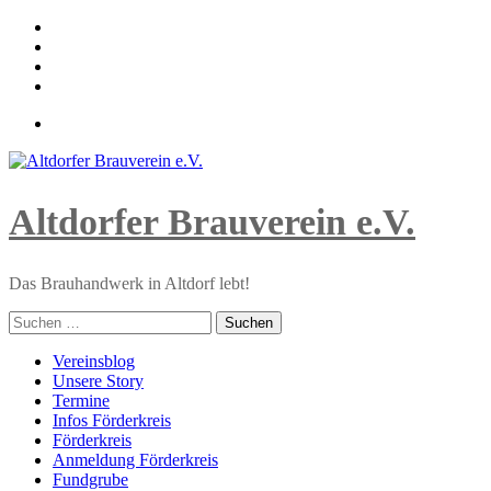
Skip
to
content
Altdorfer Brauverein e.V.
Das Brauhandwerk in Altdorf lebt!
Suchen
nach:
Primary
Vereinsblog
Menu
Unsere Story
Termine
Infos Förderkreis
Förderkreis
Anmeldung Förderkreis
Fundgrube